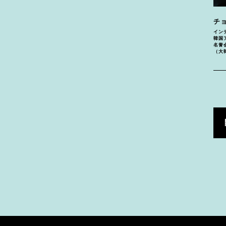
チ
イン
韓国
名誉
（大