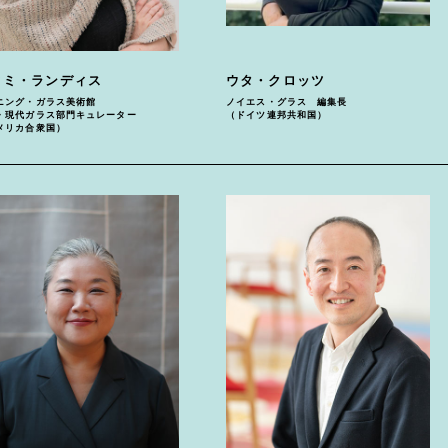
ィミ・ランディス
ウタ・クロッツ
ニング・ガラス美術館
ノイエス・グラス 編集長
・現代ガラス部門キュレーター
（ドイツ連邦共和国）
メリカ合衆国）