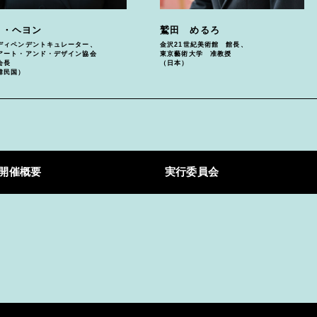
ョ・ヘヨン
鷲田 めるろ
ディペンデントキュレーター、
金沢21世紀美術館 館長、
アート・アンド・デザイン協会
東京藝術大学 准教授
会長
（日本）
韓民国）
開催概要
実行委員会