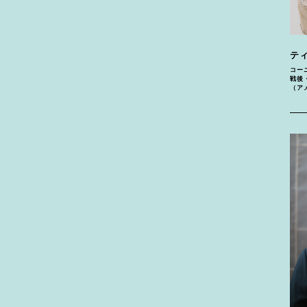
テ
コー
戦後
（ア