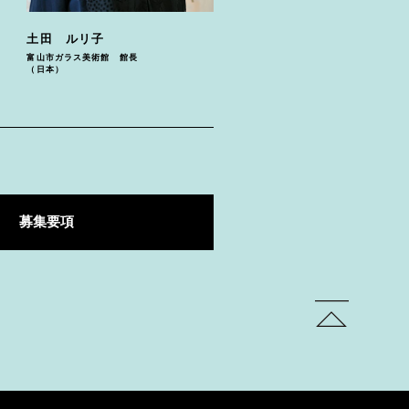
土田 ルリ子
富山市ガラス美術館 館長
（日本）
募集要項